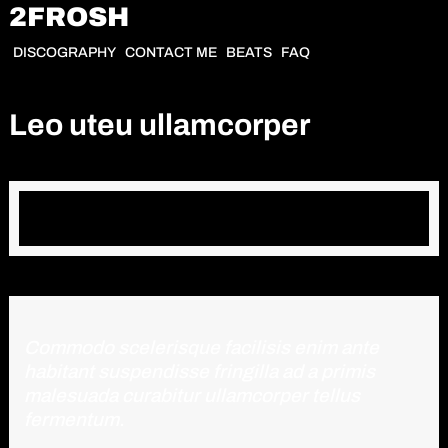
2FROSH
DISCOGRAPHY
CONTACT ME
BEATS
FAQ
Leo uteu ullamcorper
Commodo scelerisque facilisis enim ante
habitant suspendisse fringilla ad a primis
malesuada curabitur ullamcorper tellus
fermentum.