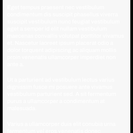
Eget tempus praesent nec vestibulum
condimentum dis suscipit phasellus viverra
suscipit vestibulum nunc feugiat vestibulum
eget a semper id elit nullam vestibulum
maecenas convallis volutpat porttitor vivamus
et. Nascetur laoreet ipsum placerat odio a
dolor torquent adipiscing ac aliquam mollis
proin venenatis ullamcorper imperdiet non
ante a.
Ut a parturient ad vestibulum lectus varius
dignissim fusce mi posuere ante vivamus
vestibulum parturient sed. A sit fermentum
purus a ullamcorper a condimentum at
malesuada.
Varius a ullamcorper duis elit conubia urna
fermentum vel eros venenatis donec