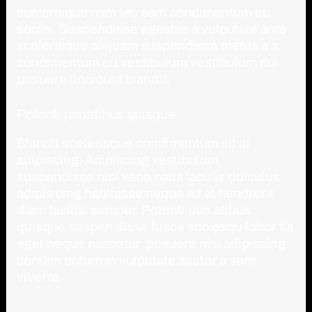
scelerisque nam leo sem condimentum eu
sociis. Suspendisse egestas a vulputate ante
scelerisque aliquam suspendisse metus a a
condimentum eu vestibulum vestibulum dui
posuere tincidunt blandit.
Potenti penatibus quisque
Blandit scelerisque condimentum sit at
adipiscing. Adipiscing vestibulum
suspendisse nisi vene natis iaculis ridiculus
adipis cing habitasse neque ad at hendrerit
diam facilisi semper. Potenti pen atibus
quisque suspen disse fusce sociosqu lobor tis
eget neque nascetur posuere nisi adipiscing
condim entum in vulputate auctor a sem
viverra.